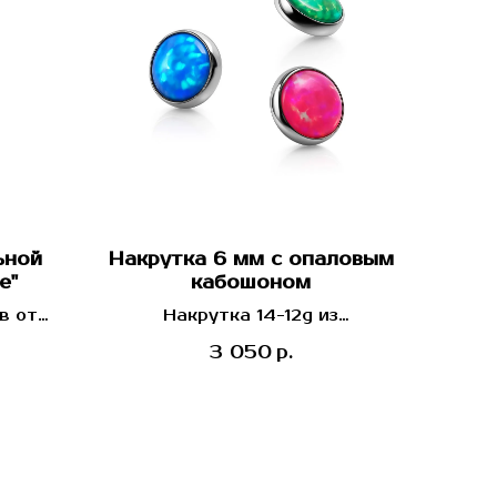
ьной
Накрутка 6 мм с опаловым
е"
кабошоном
в от
Накрутка 14-12g из
США)
имплантационного титана от
3 050
р.
Industrial Strength (США)