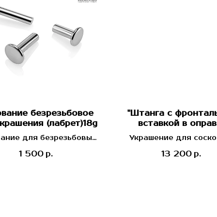
вание безрезьбовое
"Штанга с фронтал
крашения (лабрет)18g
вставкой в оправ
ание для безрезьбовых
Украшение для соско
топов
Industrial Strength (
1 500
13 200
р.
р.