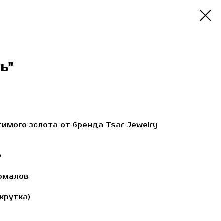
ь"
имого золота от бренда Tsar Jewelry
о
рмалов
крутка)