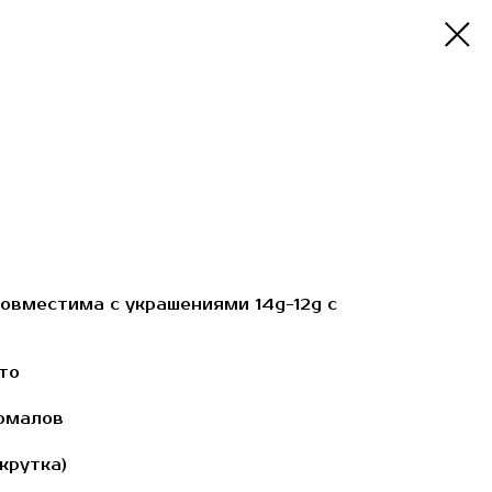
совместима с украшениями 14g-12g с
то
рмалов
крутка)