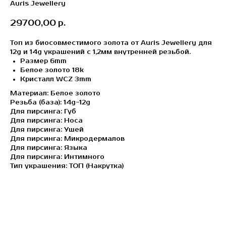
Auris Jewellery
29700,00
р.
Топ из биосовместимого золота от Auris Jewellery для
12g и 14g украшений c 1,2мм внутренней резьбой.
Размер 6mm
Белое золото 18k
Кристалл WCZ 3mm
Материал: Белое золото
Резьба (база): 14g-12g
Для пирсинга: Губ
Для пирсинга: Носа
Для пирсинга: Ушей
Для пирсинга: Микродермалов
Для пирсинга: Языка
Для пирсинга: Интимного
Тип украшения: ТОП (Накрутка)