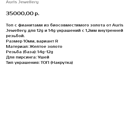
Auris Jewellery
35000,00
р.
Топ с фианитами из биосовместимого золота от Auris
Jewellery для 12g и 14g украшений c 1,2мм внутренней
резьбой.
Размер 10мм, вариант R
Материал: Желтое золото
Резьба (база): 14g-12g
Для пирсинга: Ушей
Тип украшения: ТОП (Накрутка)