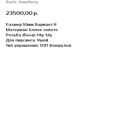
Auris Jewellery
23500,00
р.
Размер 10мм Вариант R
Материал: Белое золото
Резьба (база): 14g-12g
Для пирсинга: Ушей
Тип украшения: ТОП (Накрутка)