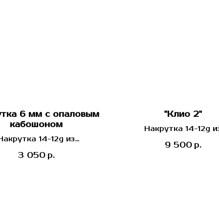
тка 6 мм с опаловым
"Клио 2"
кабошоном
Накрутка 14-12g и
Накрутка 14-12g из
имплантационного тит
9 500
р.
нтационного титана от
Industrial Strength (
3 050
р.
ustrial Strength (США)