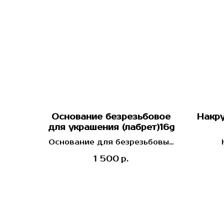
Основание безрезьбовое
Накру
для украшения (лабрет)16g
Основание для безрезьбовых
топов
импла
1 500
р.
Ind