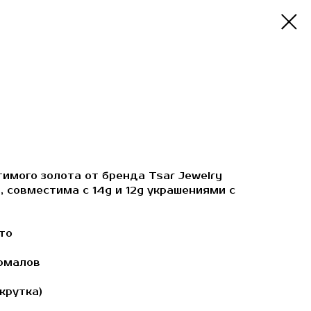
имого золота от бренда Tsar Jewelry
 совместима с 14g и 12g украшениями с
то
рмалов
крутка)