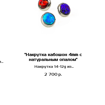
"Накрутка кабошон 4mm с
натуральным опалом"
з
ана от
Накрутка 14-12g из
США)
имплантационного титана от
2 700
р.
Industrial Strength (США)