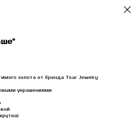
аше"
имого золота от бренда Tsar Jewelry
бовыми украшениями
о
овой
крутка)