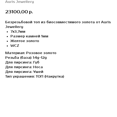
Auris Jewellery
23100,00
р.
Безрезьбовой топ из биосовместимого золота от Auris
Jewellery
7х3,7мм
Размер камней 1мм
Желтое золото
WCZ
Материал: Розовое золото
Резьба (база): 14g-12g
Для пирсинга: Губ
Для пирсинга: Носа
Для пирсинга: Ушей
Тип украшения: ТОП (Накрутка)