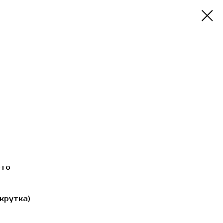
ото
крутка)