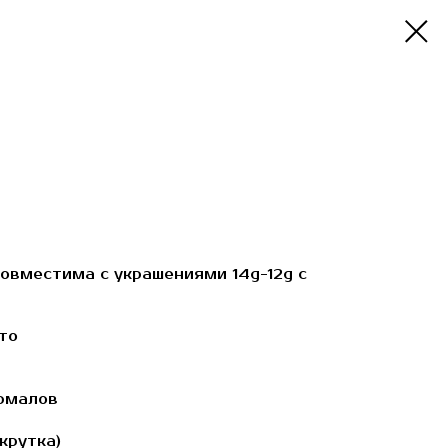
совместима с украшениями 14g-12g с
то
рмалов
крутка)