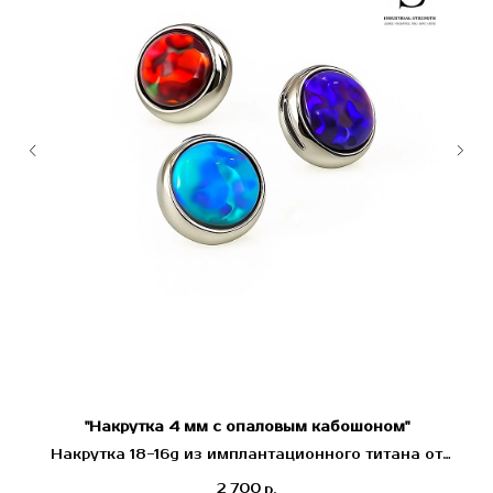
"Накрутка 4 мм с опаловым кабошоном"
О
Накрутка 18-16g из имплантационного титана от
Industrial Strength (США)
2 700
р.