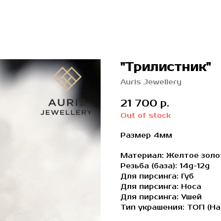
"Трилистник"
Auris Jewellery
21 700
р.
Out of stock
Размер 4мм
Материал: Желтое золо
Резьба (база): 14g-12g
Для пирсинга: Губ
Для пирсинга: Носа
Для пирсинга: Ушей
Тип украшения: ТОП (На