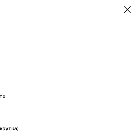
то
крутка)