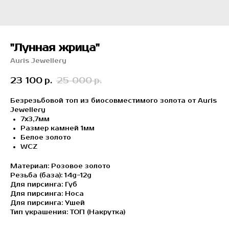
"Лунная жрица"
Auris Jewellery
23 100
25 000
р.
р.
Безрезьбовой топ из биосовместимого золота от Auris
Jewellery
7х3,7мм
Размер камней 1мм
Белое золото
WCZ
Материал: Розовое золото
Резьба (база): 14g-12g
Для пирсинга: Губ
Для пирсинга: Носа
Для пирсинга: Ушей
Тип украшения: ТОП (Накрутка)