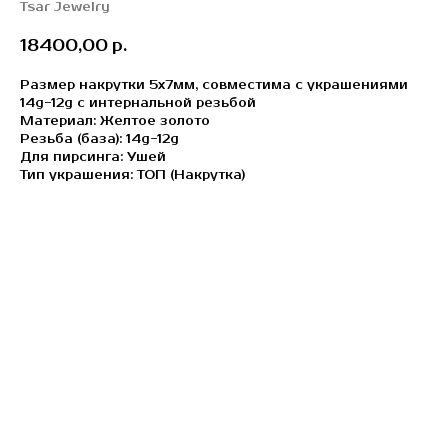
Tsar Jewelry
18400,00
р.
Размер накрутки 5x7мм, совместима с украшениями
14g-12g с интернальной резьбой
Материал: Желтое золото
Резьба (база): 14g-12g
Для пирсинга: Ушей
Тип украшения: ТОП (Накрутка)