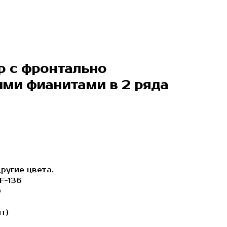
р с фронтально
ми фианитами в 2 ряда
ругие цвета.
F-136
О
т)