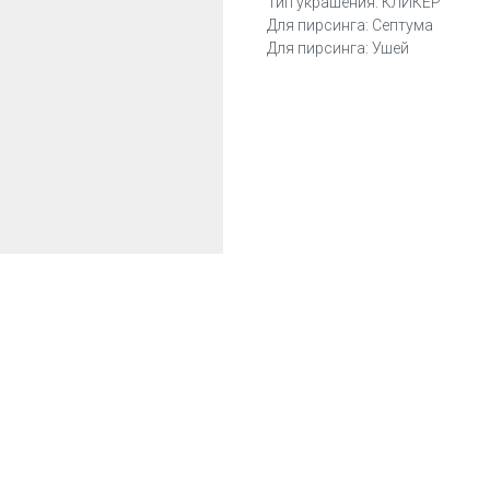
Тип украшения: КЛИКЕР
Для пирсинга: Септума
Для пирсинга: Ушей