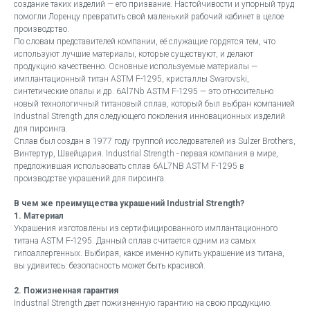
создание таких изделий — его призвание. Настойчивости и упорный труд
помогли Лоренцу превратить свой маленький рабочий кабинет в целое
производство.
По словам представителей компании, её служащие гордятся тем, что
используют лучшие материалы, которые существуют, и делают
продукцию качественно. Основные используемые материалы —
имплантационный титан ASTM F-1295, кристаллы Swarovski,
синтетические опалы и др. 6Al7Nb ASTM F-1295 — это относительно
новый технологичный титановый сплав, который был выбран компанией
Industrial Strength для следующего поколения инновационных изделий
для пирсинга.
Сплав был создан в 1977 году группой исследователей из Sulzer Brothers,
Винтертур, Швейцария. Industrial Strength - первая компания в мире,
предложившая использовать сплав 6AL7NB ASTM F-1295 в
производстве украшений для пирсинга.
В чем же преимущества украшений Industrial Strength?
1. Материал
Украшения изготовлены из сертифицированного имплантационного
титана ASTM F-1295. Данный сплав считается одним из самых
гипоаллергенных. Выбирая, какое именно купить украшение из титана,
вы удивитесь: безопасность может быть красивой.
2. Пожизненная гарантия
Industrial Strength дает пожизненную гарантию на свою продукцию.