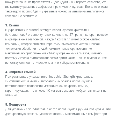
Каждое украшение проверяется индивидуально и вероятность того, что
вы купите украшение с дефектом, практически нулевая. Более того, если
такое вдруг произойдёт – украшение можно заменить на аналогичное
совершенно бесплатно.
3. Камни
В украшениях Industrial Strength используются кристаллы
бриллиантовой огранки (у таких кристаллов 57 грань!), которая во всём
мире признана эталонной. Каждый кристалл имеет особое клеймо
компании, которое является гарантией высокого качества. Особая
технология обработки придаёт камням неповторимое сияние,
максимально приближенное к блеску огранённых алмазов, именно
поэтому Zirconia считается аналогом бриллианта. Так же в украшениях
используются синтетические камни и лабораторные опалы.
4. Закрепка камней
При установке в украшения от Industrial Strength кристаллов,
синтетических камней и лабораторных опалов используются
патентованная технология механической закрепки камней,
гарантирующая, что и через 10 лет ваше украшение будет выглядеть на
отлично!
5. Полировка
Для украшений от Industrial Strength используется ручная полировка, что
даёт красивую зеркальную поверхность и максимальный комфорт при