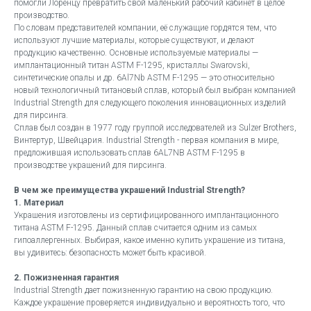
помогли Лоренцу превратить свой маленький рабочий кабинет в целое
производство.
По словам представителей компании, её служащие гордятся тем, что
используют лучшие материалы, которые существуют, и делают
продукцию качественно. Основные используемые материалы —
имплантационный титан ASTM F-1295, кристаллы Swarovski,
синтетические опалы и др. 6Al7Nb ASTM F-1295 — это относительно
новый технологичный титановый сплав, который был выбран компанией
Industrial Strength для следующего поколения инновационных изделий
для пирсинга.
Сплав был создан в 1977 году группой исследователей из Sulzer Brothers,
Винтертур, Швейцария. Industrial Strength - первая компания в мире,
предложившая использовать сплав 6AL7NB ASTM F-1295 в
производстве украшений для пирсинга.
В чем же преимущества украшений Industrial Strength?
1. Материал
Украшения изготовлены из сертифицированного имплантационного
титана ASTM F-1295. Данный сплав считается одним из самых
гипоаллергенных. Выбирая, какое именно купить украшение из титана,
вы удивитесь: безопасность может быть красивой.
2. Пожизненная гарантия
Industrial Strength дает пожизненную гарантию на свою продукцию.
Каждое украшение проверяется индивидуально и вероятность того, что