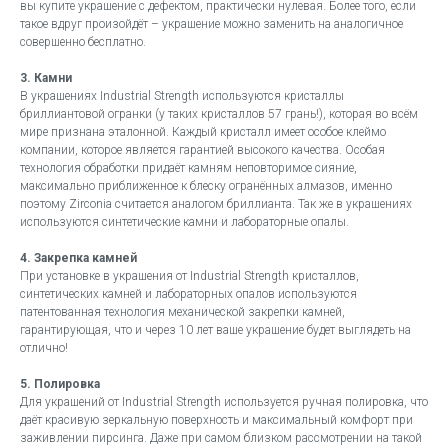
вы купите украшение с дефектом, практически нулевая. Более того, если
такое вдруг произойдёт – украшение можно заменить на аналогичное
совершенно бесплатно.
3. Камни
В украшениях Industrial Strength используются кристаллы
бриллиантовой огранки (у таких кристаллов 57 грань!), которая во всём
мире признана эталонной. Каждый кристалл имеет особое клеймо
компании, которое является гарантией высокого качества. Особая
технология обработки придаёт камням неповторимое сияние,
максимально приближенное к блеску огранённых алмазов, именно
поэтому Zirconia считается аналогом бриллианта. Так же в украшениях
используются синтетические камни и лабораторные опалы.
4. Закрепка камней
При установке в украшения от Industrial Strength кристаллов,
синтетических камней и лабораторных опалов используются
патентованная технология механической закрепки камней,
гарантирующая, что и через 10 лет ваше украшение будет выглядеть на
отлично!
5. Полировка
Для украшений от Industrial Strength используется ручная полировка, что
даёт красивую зеркальную поверхность и максимальный комфорт при
заживлении пирсинга. Даже при самом близком рассмотрении на такой