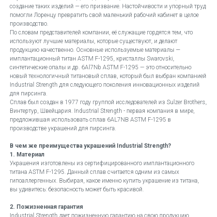
создание таких изделий — его призвание. Настойчивости и упорный труд
помогли Лоренцу превратить свой маленький рабочий кабинет в целое
производство.
По словам представителей компании, её служащие гордятся тем, что
используют лучшие материалы, которые существуют, и делают
продукцию качественно. Основные используемые материалы —
имплантационный титан ASTM F-1295, кристаллы Swarovski,
синтетические опалы и др. 6Al7Nb ASTM F-1295 — это относительно
новый технологичный титановый сплав, который был выбран компанией
Industrial Strength для следующего поколения инновационных изделий
для пирсинга.
Сплав был создан в 1977 году группой исследователей из Sulzer Brothers,
Винтертур, Швейцария. Industrial Strength - первая компания в мире,
предложившая использовать сплав 6AL7NB ASTM F-1295 в
производстве украшений для пирсинга.
В чем же преимущества украшений Industrial Strength?
1. Материал
Украшения изготовлены из сертифицированного имплантационного
титана ASTM F-1295. Данный сплав считается одним из самых
гипоаллергенных. Выбирая, какое именно купить украшение из титана,
вы удивитесь: безопасность может быть красивой.
2. Пожизненная гарантия
Industrial Strength дает пожизненную гарантию на свою продукцию.