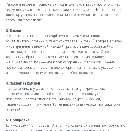
Каждое украшение проверяется индивидуально и вероятность того, что
вы купите украшение с дефектом, практически нулевая. Более того, если
такое вдруг произойдёт – украшение можно заменить на аналогичное
совершенно бесплатно.
3. Камни
В украшениях Industrial Strength используются кристаллы
бриллиантовой огранки (у таких кристаллов 57 грань!), которая во всём
мире признана эталонной. Каждый кристалл имеет особое клеймо
компании, которое является гарантией высокого качества. Особая
технология обработки придаёт камням неповторимое сияние,
максимально приближенное к блеску огранённых алмазов, именно
поэтому Zirconia считается аналогом бриллианта. Так же в украшениях
используются синтетические камни и лабораторные опалы.
4. Закрепка камней
При установке в украшения от Industrial Strength кристаллов,
синтетических камней и лабораторных опалов используются
патентованная технология механической закрепки камней,
гарантирующая, что и через 10 лет ваше украшение будет выглядеть на
отлично!
5. Полировка
Для украшений от Industrial Strength используется ручная полировка, что
даёт красивую зеркальную поверхность и максимальный комфорт при