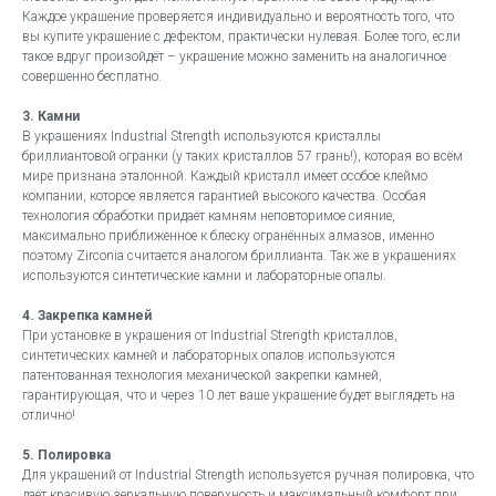
Каждое украшение проверяется индивидуально и вероятность того, что
вы купите украшение с дефектом, практически нулевая. Более того, если
такое вдруг произойдёт – украшение можно заменить на аналогичное
совершенно бесплатно.
3. Камни
В украшениях Industrial Strength используются кристаллы
бриллиантовой огранки (у таких кристаллов 57 грань!), которая во всём
мире признана эталонной. Каждый кристалл имеет особое клеймо
компании, которое является гарантией высокого качества. Особая
технология обработки придаёт камням неповторимое сияние,
максимально приближенное к блеску огранённых алмазов, именно
поэтому Zirconia считается аналогом бриллианта. Так же в украшениях
используются синтетические камни и лабораторные опалы.
4. Закрепка камней
При установке в украшения от Industrial Strength кристаллов,
синтетических камней и лабораторных опалов используются
патентованная технология механической закрепки камней,
гарантирующая, что и через 10 лет ваше украшение будет выглядеть на
отлично!
5. Полировка
Для украшений от Industrial Strength используется ручная полировка, что
даёт красивую зеркальную поверхность и максимальный комфорт при