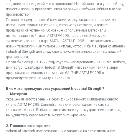
создание таких изделий — его призвание. Настойчивости и упорный труд
помогли Лоренцу превратить свой маленький рабочий кабинет в целое
производство.
По словам представителей компании, её служащие гордятся тем, что
используют лучшие материалы, которые существуют, и делают
продукцию качественно. Основные используемые материалы —
имплантационный титан ASTM F-1295, кристаллы Swarovski,
синтетические опалы и др. 6Al7Nb ASTM F-1295 — это относительно
новый технологичный титановый сплав, который был выбран компанией
Industrial Strength для следующего поколения инновационных изделий
для пирсинга.
Сплав был создан в 1977 году группой исследователей из Sulzer Brothers,
Винтертур, Швейцария. Industrial Strength - первая компания в мире,
предложившая использовать сплав 6AL7NB ASTM F-1295 в
производстве украшений для пирсинга.
В чем же преимущества украшений Industrial Strength?
1. Материал
Украшения изготовлены из сертифицированного имплантационного
титана ASTM F-1295. Данный сплав считается одним из самых
гипоаллергенных. Выбирая, какое именно купить украшение из титана,
вы удивитесь: безопасность может быть красивой.
2. Пожизненная гарантия
Industrial Strength дает пожизненную гарантию на свою продукцию.